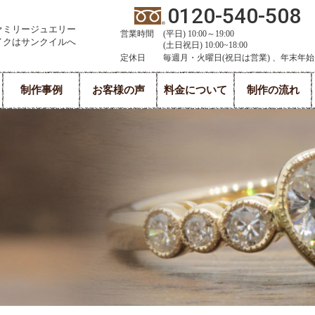
0120-540-508
ァミリージュエリー
営業時間
(平日) 10:00～19:00
イクはサンクイルへ
(土日祝日) 10:00~18:00
定休日
毎週月・火曜日(祝日は営業) 、年末年始
制作事例
お客様の声
料金について
制作の流れ