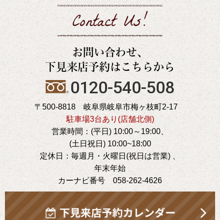
Contact Us!
お問い合わせ、
下見来店予約はこちらから
0120-540-508
〒500-8818 岐阜県岐阜市梅ヶ枝町2-17
駐車場3台あり(店舗北側)
営業時間：(平日) 10:00～19:00、
(土日祝日) 10:00~18:00
定休日：毎週月・火曜日(祝日は営業) 、
年末年始
カーナビ番号 058-262-4626