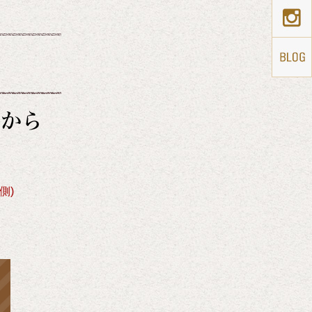
らから
側)