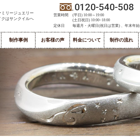
0120-540-508
ァミリージュエリー
営業時間
(平日) 10:00～19:00
イクはサンクイルへ
(土日祝日) 10:00~18:00
定休日
毎週月・火曜日(祝日は営業) 、年末年始
制作事例
お客様の声
料金について
制作の流れ